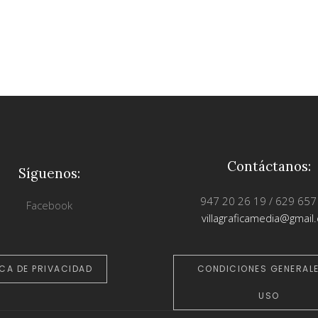
Contáctanos:
Síguenos:
947 20 26 19 / 629 657
Facebook
villagraficamedia@gmail
ICA DE PRIVACIDAD
CONDICIONES GENERALE
USO