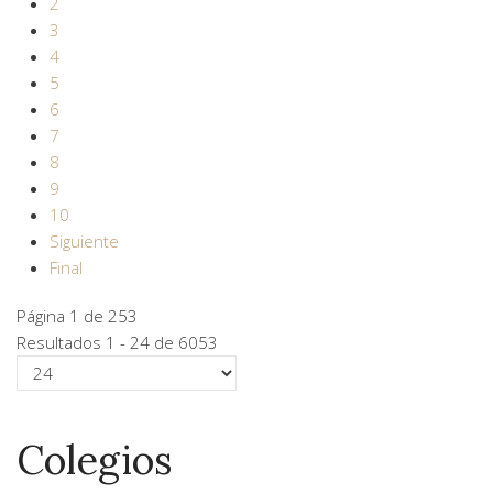
2
3
4
5
6
7
8
9
10
Siguiente
Final
Página 1 de 253
Resultados 1 - 24 de 6053
Colegios