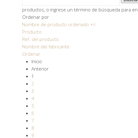
productos, o ingrese un término de búsqueda para enc
Ordenar por
Nombre de producto ordenado +/-
Producto
Ref. del producto
Nombre del fabricante
Ordenar
Inicio
Anterior
1
2
3
4
5
6
7
8
9