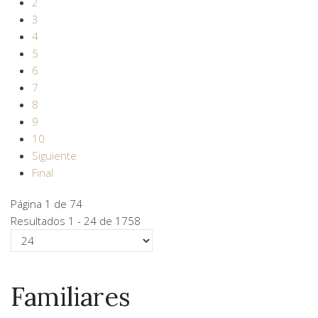
2
3
4
5
6
7
8
9
10
Siguiente
Final
Página 1 de 74
Resultados 1 - 24 de 1758
Familiares