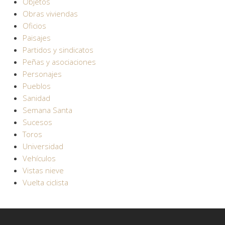
Objetos
Obras viviendas
Oficios
Paisajes
Partidos y sindicatos
Peñas y asociaciones
Personajes
Pueblos
Sanidad
Semana Santa
Sucesos
Toros
Universidad
Vehículos
Vistas nieve
Vuelta ciclista